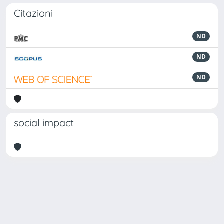
Citazioni
ND
ND
ND
social impact