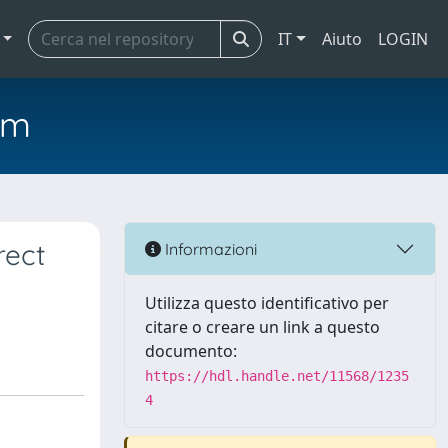
IT
Aiuto
LOGIN
em
rect
Informazioni
Utilizza questo identificativo per
citare o creare un link a questo
documento:
https://hdl.handle.net/11568/1235
4