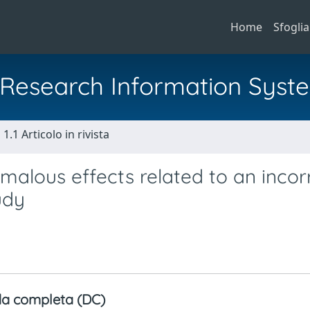
Home
Sfoglia
al Research Information Syst
1.1 Articolo in rivista
malous effects related to an incor
udy
a completa (DC)