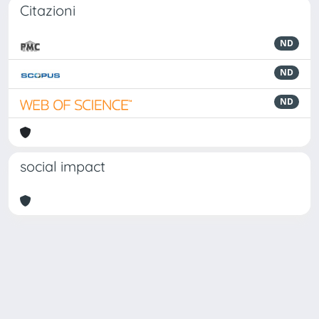
Citazioni
ND
ND
ND
social impact