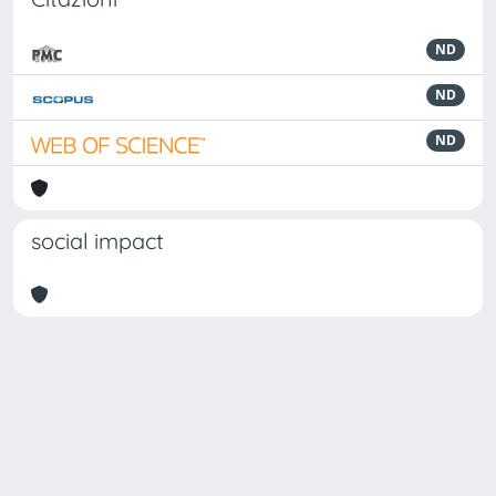
ND
ND
ND
social impact
Powered by
IRIS
-
about IRIS
-