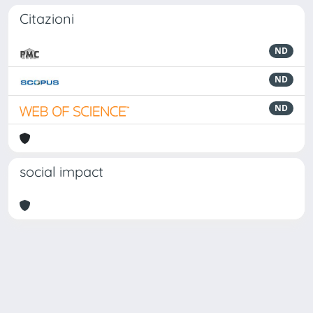
Citazioni
ND
ND
ND
social impact