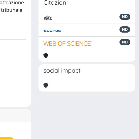
Citazioni
 attrazione.
l tribunale
ND
ND
ND
social impact