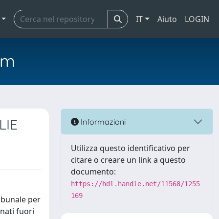
IT
Aiuto
LOGIN
em
LIE
Informazioni
Utilizza questo identificativo per
citare o creare un link a questo
documento:
https://hdl.handle.net/11568/1255
169
ribunale per
nati fuori