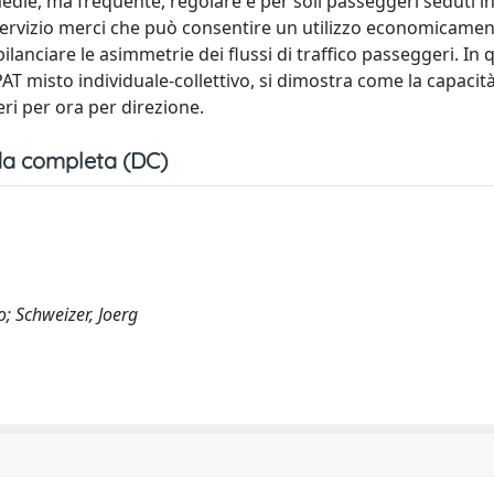
rmedie, ma frequente, regolare e per soli passeggeri seduti i
 servizio merci che può consentire un utilizzo economicame
ilanciare le asimmetrie dei flussi di traffico passeggeri. In 
AT misto individuale-collettivo, si dimostra come la capacità
ri per ora per direzione.
a completa (DC)
o; Schweizer, Joerg