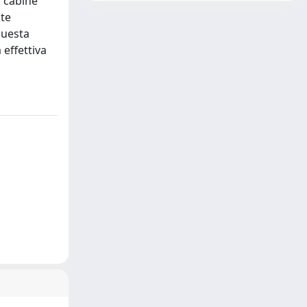
n cabine
nte
questa
 effettiva