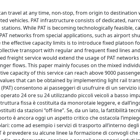
n travel at any time, non-stop, from origin to destination 
ated vehicles. PAT infrastructure consists of dedicated, nar
stations. While PAT is becoming technologically feasible, c
 PAT networks from special applications, such as airport shut
e effective capacity limits is to introduce fixed platoon f
ollective transport with regular and frequent fixed lines an
ted freight service would extend the usage of PAT networks 
ger flows. This paper mainly focuses on the mixed individu
ctive capacity of this service can reach above 9000 passeng
 values that can be obtained by implementing light rail trans
(PAT) consentono ai passeggeri di usufruire di un servizio i
 operato 24 ore su 24 utilizzando piccoli veicoli a basso imp
ruttura fissa è costituita da monorotaie leggere, e dall’i
uiti da stazioni “off-line”. Se, da un lato, la fattibilità tecn
asporto è ancora oggi un aspetto critico che ostacola l’impie
olari: come ad esempio i servizi di trasporto all’interno degli
AT è prevedere su alcune linee la formazione di convogli che