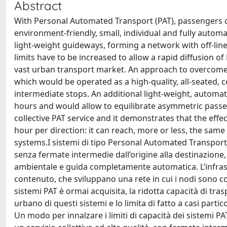
Abstract
With Personal Automated Transport (PAT), passengers ca
environment-friendly, small, individual and fully autom
light-weight guideways, forming a network with off-line 
limits have to be increased to allow a rapid diffusion of
vast urban transport market. An approach to overcome th
which would be operated as a high-quality, all-seated, c
intermediate stops. An additional light-weight, automa
hours and would allow to equilibrate asymmetric passen
collective PAT service and it demonstrates that the effe
hour per direction: it can reach, more or less, the same
systems.I sistemi di tipo Personal Automated Transport 
senza fermate intermedie dall’origine alla destinazione,
ambientale e guida completamente automatica. L’infrast
contenuto, che sviluppano una rete in cui i nodi sono costit
sistemi PAT è ormai acquisita, la ridotta capacità di tr
urbano di questi sistemi e lo limita di fatto a casi partic
Un modo per innalzare i limiti di capacità dei sistemi P