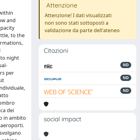
Attenzione
within
Attenzione! I dati visualizzati
row and
non sono stati sottoposti a
apacity
validazione da parte dell'ateneo
tle, to the
ormations,
Citazioni
d
to night
al-
ND
ers per
ND
it
ndividuale,
ND
atto
ngombro
ica dei
go in ambito
social impact
 aeroporti.
 svolgano