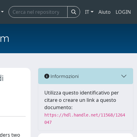
IT
Aiuto
LOGIN
em
i
Informazioni
Utilizza questo identificativo per
citare o creare un link a questo
documento:
https://hdl.handle.net/11568/1264
047
iders two