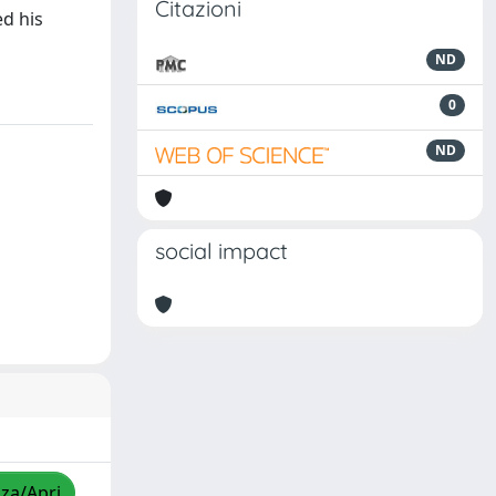
Citazioni
ed his
ND
0
ND
social impact
zza/Apri