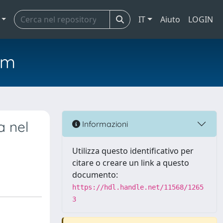
IT
Aiuto
LOGIN
em
a nel
Informazioni
Utilizza questo identificativo per
citare o creare un link a questo
documento:
https://hdl.handle.net/11568/1265
3