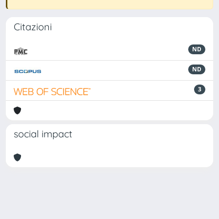
Citazioni
ND
ND
3
social impact