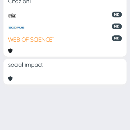
Citazioni
ND
ND
ND
social impact
Powered by
IRIS
-
about IRIS
-