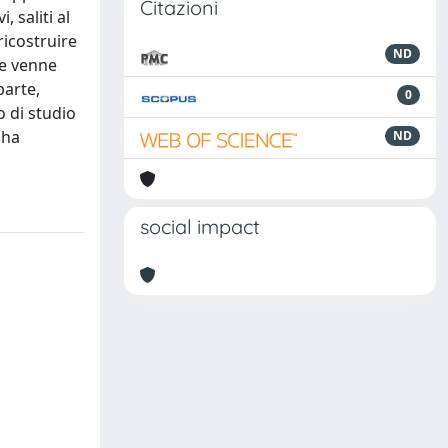
Citazioni
 saliti al
ricostruire
ND
he venne
parte,
0
o di studio
 ha
ND
social impact