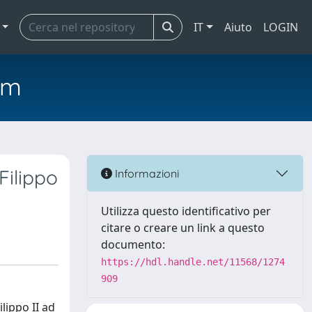
IT
Aiuto
LOGIN
em
Filippo
Informazioni
Utilizza questo identificativo per
citare o creare un link a questo
documento:
https://hdl.handle.net/11568/1274
909
ilippo II ad