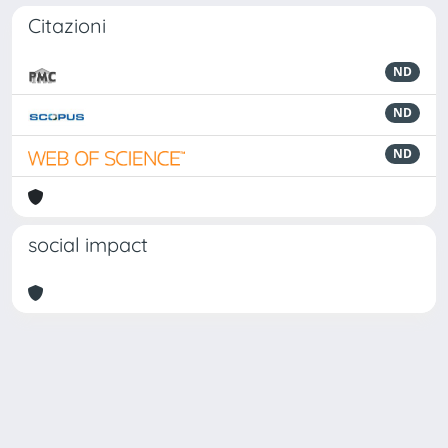
Citazioni
ND
ND
ND
social impact