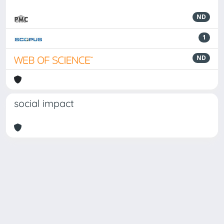
ND
1
ND
social impact
Powered by
IRIS
-
about IRIS
-
Utilizzo dei cookie
Copyright © 2026