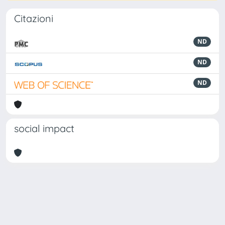
Citazioni
ND
ND
ND
social impact