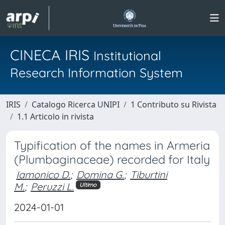
CINECA IRIS
Institutional
Research Information System
IRIS
Catalogo Ricerca UNIPI
1 Contributo su Rivista
1.1 Articolo in rivista
Typification of the names in Armeria
(Plumbaginaceae) recorded for Italy
Iamonico D.
;
Domina G.
;
Tiburtini
M.
;
Peruzzi L.
Ultimo
2024-01-01