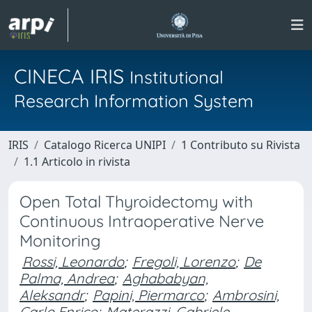
CINECA IRIS
Institutional
Research Information System
IRIS
Catalogo Ricerca UNIPI
1 Contributo su Rivista
1.1 Articolo in rivista
Open Total Thyroidectomy with
Continuous Intraoperative Nerve
Monitoring
Rossi, Leonardo
;
Fregoli, Lorenzo
;
De
Palma, Andrea
;
Aghababyan,
Aleksandr
;
Papini, Piermarco
;
Ambrosini,
Carlo Enrico
;
Materazzi, Gabriele