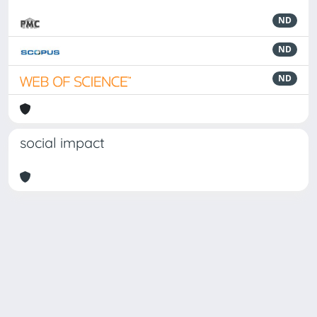
ND
ND
ND
social impact
Powered by
IRIS
-
about IRIS
-
Utilizzo dei cookie
Copyright © 2026