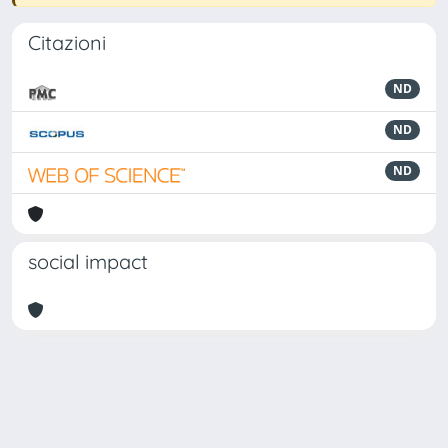
Citazioni
ND
ND
ND
social impact