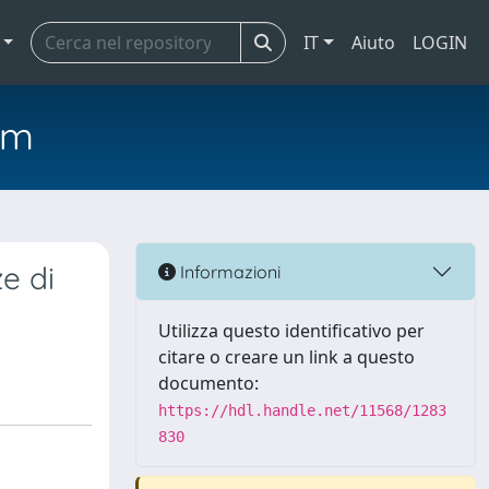
IT
Aiuto
LOGIN
em
ze di
Informazioni
Utilizza questo identificativo per
citare o creare un link a questo
documento:
https://hdl.handle.net/11568/1283
830