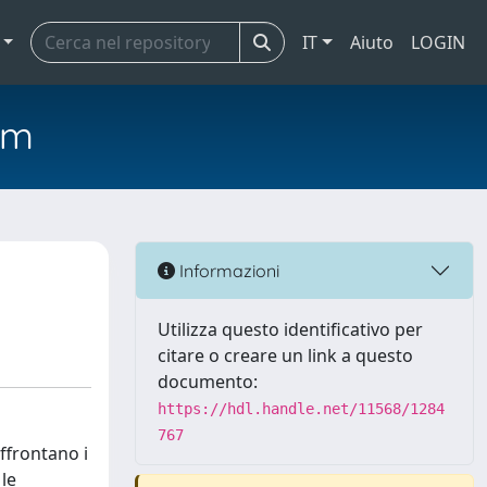
IT
Aiuto
LOGIN
em
Informazioni
Utilizza questo identificativo per
citare o creare un link a questo
documento:
https://hdl.handle.net/11568/1284
767
affrontano i
 le