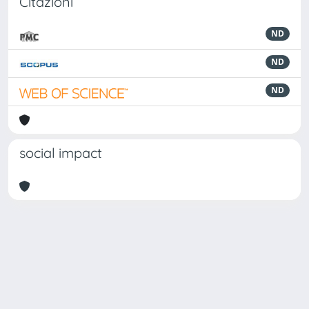
Citazioni
ND
ND
ND
social impact
Powered by
IRIS
-
about IRIS
-