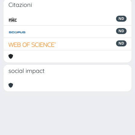
Citazioni
ND
ND
ND
social impact