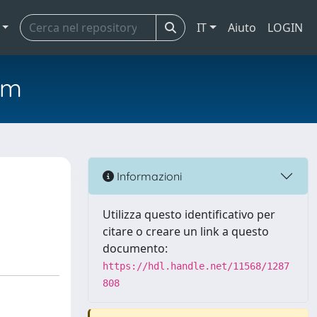
IT
Aiuto
LOGIN
em
a
Informazioni
Utilizza questo identificativo per
citare o creare un link a questo
documento:
https://hdl.handle.net/11568/1287
808