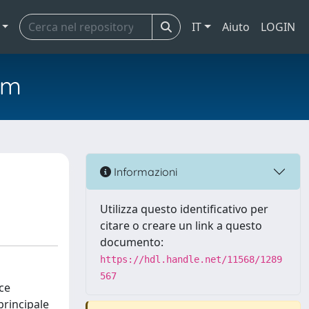
IT
Aiuto
LOGIN
em
Informazioni
Utilizza questo identificativo per
citare o creare un link a questo
documento:
https://hdl.handle.net/11568/1289
567
ice
principale