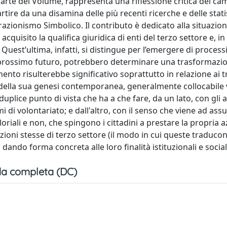
a parte del Volume, rappresenta una riflessione critica dei c
rtire da una disamina delle più recenti ricerche e delle stati
razionismo Simbolico. Il contributo è dedicato alla situazione
cquisito la qualifica giuridica di enti del terzo settore e, in
Quest’ultima, infatti, si distingue per l’emergere di processi
prossimo futuro, potrebbero determinare una trasformazi
to risulterebbe significativo soprattutto in relazione ai tr
o della sua genesi contemporanea, generalmente collocabile 
uplice punto di vista che ha a che fare, da un lato, con gli a
mi di volontariato; e dall'altro, con il senso che viene ad as
aloriali e non, che spingono i cittadini a prestare la propria 
zazioni stesse di terzo settore (il modo in cui queste traducon
, dando forma concreta alle loro finalità istituzionali e sociali
a completa (DC)