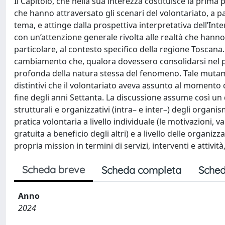
Il Capitolo, che nella sua interezza costituisce la prim
che hanno attraversato gli scenari del volontariato, a pa
tema, e attinge dalla prospettiva interpretativa dell’Inte
con un’attenzione generale rivolta alle realtà che hanno a
particolare, al contesto specifico della regione Toscana. 
cambiamento che, qualora dovessero consolidarsi nel 
profonda della natura stessa del fenomeno. Tale mutamen
distintivi che il volontariato aveva assunto al moment
fine degli anni Settanta. La discussione assume così un d
strutturali e organizzativi (intra– e inter–) degli organis
pratica volontaria a livello individuale (le motivazioni, v
gratuita a beneficio degli altri) e a livello delle organiz
propria mission in termini di servizi, interventi e attività
Scheda breve
Scheda completa
Sched
Anno
2024