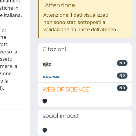
ambiamenti
Attenzione
stiche in
Attenzione! I dati visualizzati
 italiana,
non sono stati sottoposti a
validazione da parte dell'ateneo
 di
one
atti
Citazioni
verso la
ssetti
ND
sumere la
azione
ND
o la
).
ND
social impact