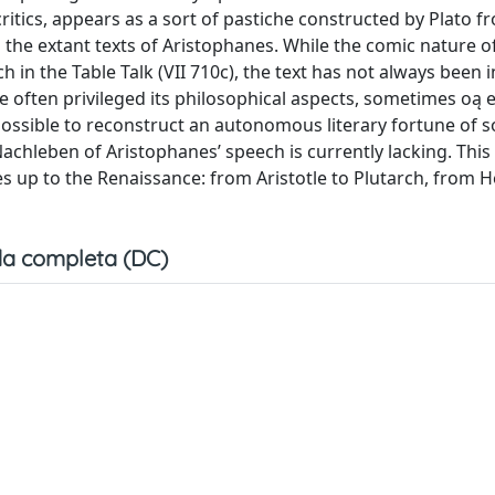
critics, appears as a sort of pastiche constructed by Plato f
 the extant texts of Aristophanes. While the comic nature o
in the Table Talk (VII 710c), the text has not always been 
 often privileged its philosophical aspects, sometimes oą 
o possible to reconstruct an autonomous literary fortune of 
achleben of Aristophanes’ speech is currently lacking. This
s up to the Renaissance: from Aristotle to Plutarch, from He
a completa (DC)