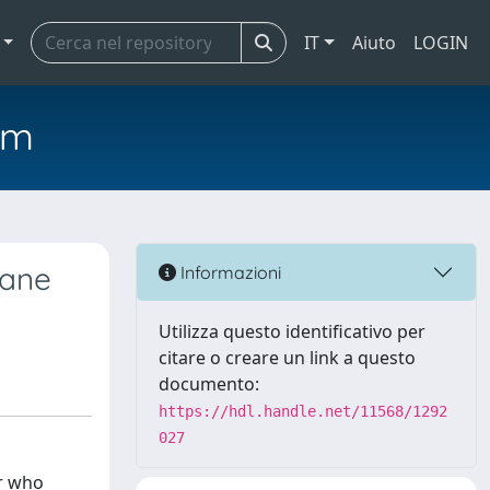
IT
Aiuto
LOGIN
em
fane
Informazioni
Utilizza questo identificativo per
citare o creare un link a questo
documento:
https://hdl.handle.net/11568/1292
027
er who