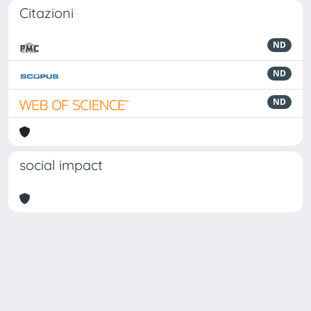
Citazioni
ND
ND
ND
social impact