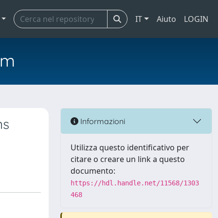
IT
Aiuto
LOGIN
em
ns
Informazioni
Utilizza questo identificativo per
citare o creare un link a questo
documento:
https://hdl.handle.net/11568/1303
468