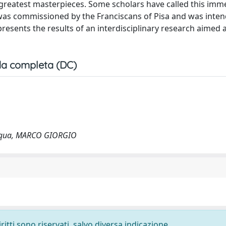
 greatest masterpieces. Some scholars have called this im
 was commissioned by the Franciscans of Pisa and was inten
resents the results of an interdisciplinary research aimed 
a completa (DC)
ilacqua, MARCO GIORGIO
ritti sono riservati, salvo diversa indicazione.