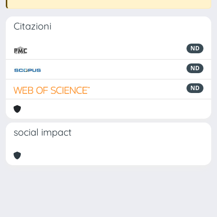
Citazioni
ND
ND
ND
social impact