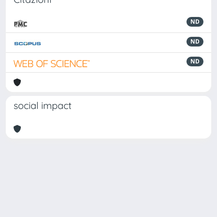
ND
ND
ND
social impact
Powered by
IRIS
-
about IRIS
-