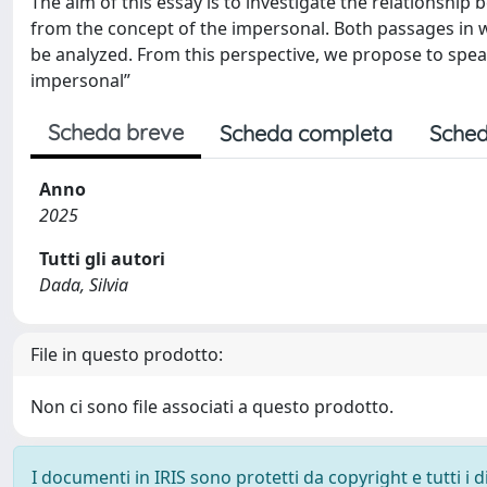
The aim of this essay is to investigate the relationsh
from the concept of the impersonal. Both passages in whi
be analyzed. From this perspective, we propose to speak 
impersonal”
Scheda breve
Scheda completa
Sched
Anno
2025
Tutti gli autori
Dada, Silvia
File in questo prodotto:
Non ci sono file associati a questo prodotto.
I documenti in IRIS sono protetti da copyright e tutti i di