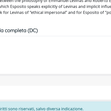
ip between the philosophy of Emmanuel Levinas and Roberto 
ch Esposito speaks explicitly of Levinas and implicit influe
for Levinas of “ethical impersonal” and for Esposito of “pol
a completa (DC)
ritti sono riservati, salvo diversa indicazione.