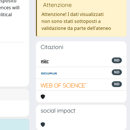
Esposito
Attenzione
nces will
Attenzione! I dati visualizzati
itical
non sono stati sottoposti a
validazione da parte dell'ateneo
Citazioni
ND
ND
ND
social impact