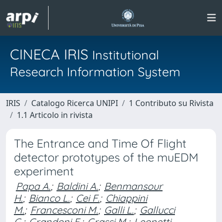
CINECA IRIS
Institutional
Research Information System
IRIS
Catalogo Ricerca UNIPI
1 Contributo su Rivista
1.1 Articolo in rivista
The Entrance and Time Of Flight
detector prototypes of the muEDM
experiment
Papa A.
;
Baldini A.
;
Benmansour
H.
;
Bianco L.
;
Cei F.
;
Chiappini
M.
;
Francesconi M.
;
Galli L.
;
Gallucci
G.
;
Grandoni E.
;
Grassi M.
;
Leonetti