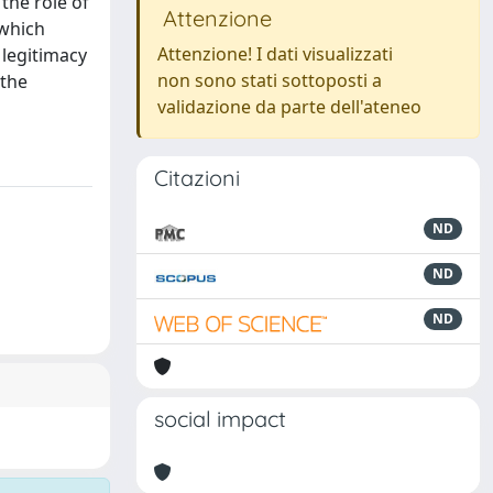
 the role of
Attenzione
 which
Attenzione! I dati visualizzati
 legitimacy
non sono stati sottoposti a
 the
validazione da parte dell'ateneo
Citazioni
ND
ND
ND
social impact