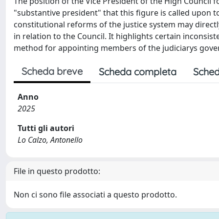
The position of the Vice President of the High Council fo
"substantive president" that this figure is called upon 
constitutional reforms of the justice system may directly
in relation to the Council. It highlights certain inconsi
method for appointing members of the judiciarys gove
Scheda breve
Scheda completa
Sched
Anno
2025
Tutti gli autori
Lo Calzo, Antonello
File in questo prodotto:
Non ci sono file associati a questo prodotto.