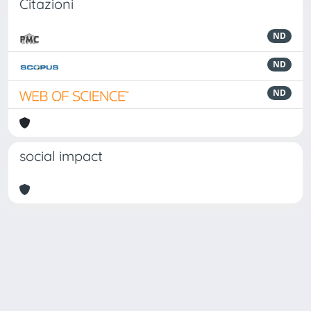
Citazioni
ND
ND
ND
social impact
Powered by
IRIS
-
about IRIS
-