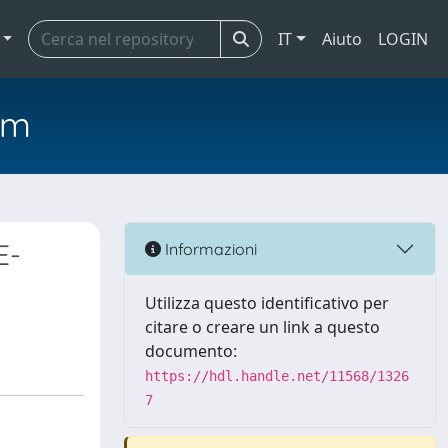
IT
Aiuto
LOGIN
em
E-
Informazioni
Utilizza questo identificativo per
citare o creare un link a questo
documento:
https://hdl.handle.net/11568/1326
7