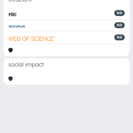
ND
ND
ND
social impact
Powered by
IRIS
-
about IRIS
-