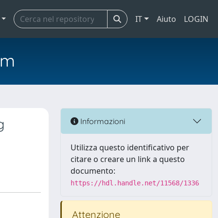
IT
Aiuto
LOGIN
em
g
Informazioni
Utilizza questo identificativo per
citare o creare un link a questo
documento:
https://hdl.handle.net/11568/1336
Attenzione