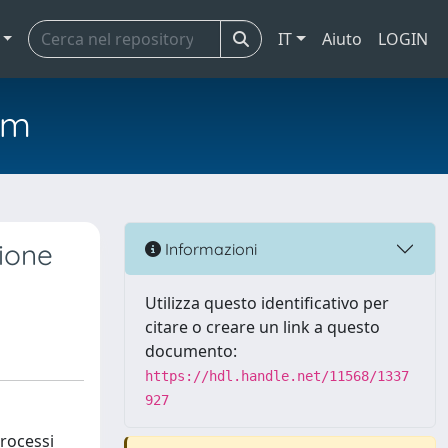
IT
Aiuto
LOGIN
em
zione
Informazioni
Utilizza questo identificativo per
citare o creare un link a questo
documento:
https://hdl.handle.net/11568/1337
927
processi