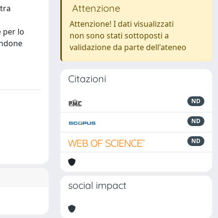
Attenzione
 tra
Attenzione! I dati visualizzati
 per lo
non sono stati sottoposti a
andone
validazione da parte dell'ateneo
Citazioni
ND
ND
ND
social impact