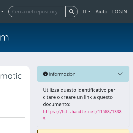
IT
Aiuto
LOGIN
em
gmatic
Informazioni
Utilizza questo identificativo per
citare o creare un link a questo
documento:
https://hdl.handle.net/11568/1338
5