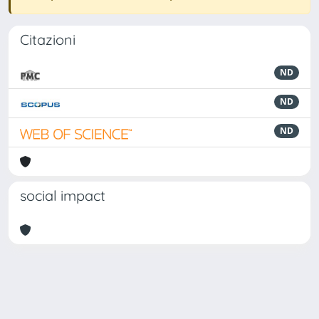
Citazioni
ND
ND
ND
social impact