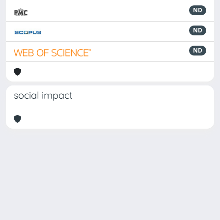
ND
ND
ND
social impact
Powered by
IRIS
-
about IRIS
-
Utilizzo dei cookie
Copyright © 2026