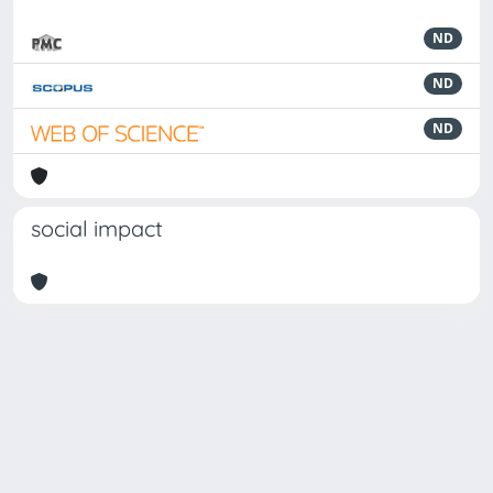
ND
ND
ND
social impact
Powered by
IRIS
-
about IRIS
-
Utilizzo dei cookie
Copyright © 2026