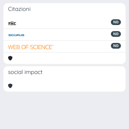
Citazioni
ND
ND
ND
social impact