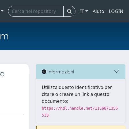
IT
Aiuto
LOGIN
em
he
Informazioni
Utilizza questo identificativo per
citare o creare un link a questo
documento:
https://hdl.handle.net/11568/1355
538