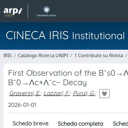
CINECA IRIS
Institution
IRIS
Catalogo Ricerca UNIPI
1 Contributo su Rivista
First Observation of the B¯s0→
B¯0→Λc+Λ¯c− Decay
Graverini, E.
;
Lazzari, F.
;
Punzi, G.
;
2026-01-01
Scheda breve
Scheda completa
Sched