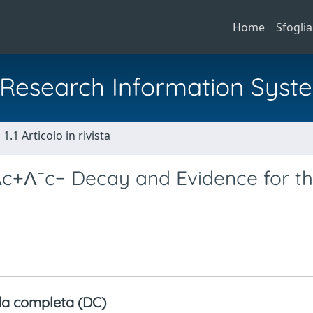
Home
Sfoglia
al Research Information Syst
1.1 Articolo in rivista
Λc+Λ¯c− Decay and Evidence for t
a completa (DC)