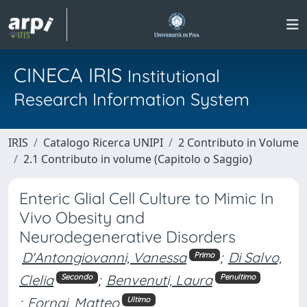
CINECA IRIS
Institutional
Research Information System
IRIS
Catalogo Ricerca UNIPI
2 Contributo in Volume
2.1 Contributo in volume (Capitolo o Saggio)
Enteric Glial Cell Culture to Mimic In
Vivo Obesity and
Neurodegenerative Disorders
D'Antongiovanni, Vanessa
;
Di Salvo,
Primo
Clelia
;
Benvenuti, Laura
Secondo
Penultimo
;
Fornai, Matteo
Ultimo