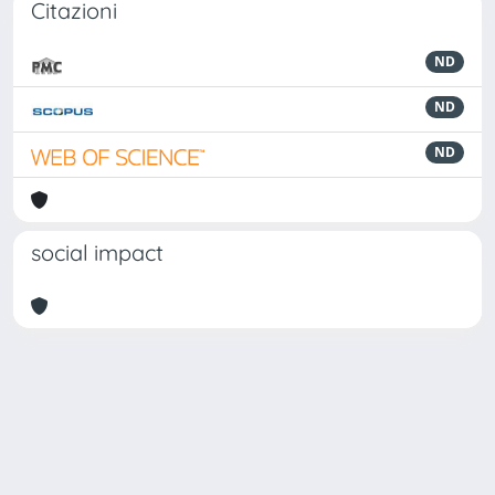
Citazioni
ND
ND
ND
social impact
Powered by
IRIS
-
about IRIS
-