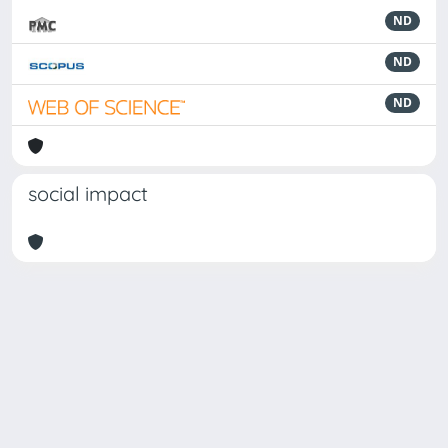
ND
ND
ND
social impact
Powered by
IRIS
-
about IRIS
-
Utilizzo dei cookie
Copyright © 2026