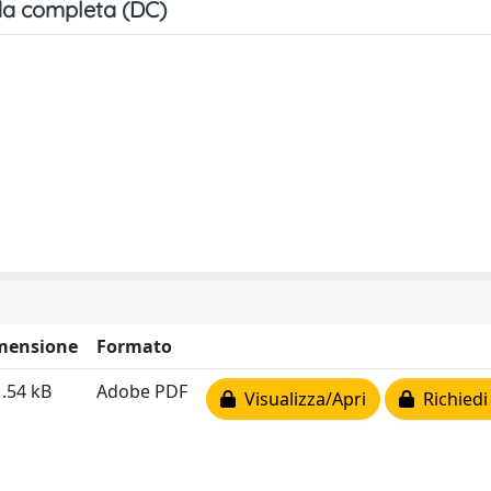
a completa (DC)
mensione
Formato
.54 kB
Adobe PDF
Visualizza/Apri
Richiedi