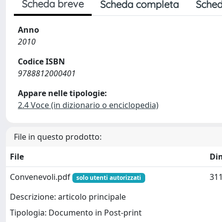
Scheda breve
Scheda completa
Sched
Anno
2010
Codice ISBN
9788812000401
Appare nelle tipologie:
2.4 Voce (in dizionario o enciclopedia)
File in questo prodotto:
File
Di
Convenevoli.pdf
311
solo utenti autorizzati
Descrizione: articolo principale
Tipologia: Documento in Post-print