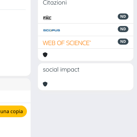
Citazioni
ND
ND
ND
social impact
 una copia