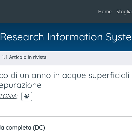
Home
Sfoglia
al Research Information Syst
1.1 Articolo in rivista
arco di un anno in acque superficiali
 depurazione
NTONIA
;
a completa (DC)