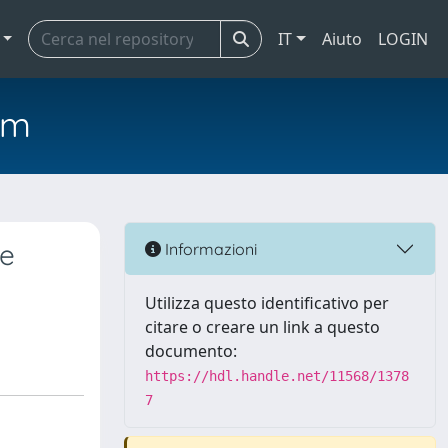
IT
Aiuto
LOGIN
em
 e
Informazioni
Utilizza questo identificativo per
citare o creare un link a questo
documento:
https://hdl.handle.net/11568/1378
7